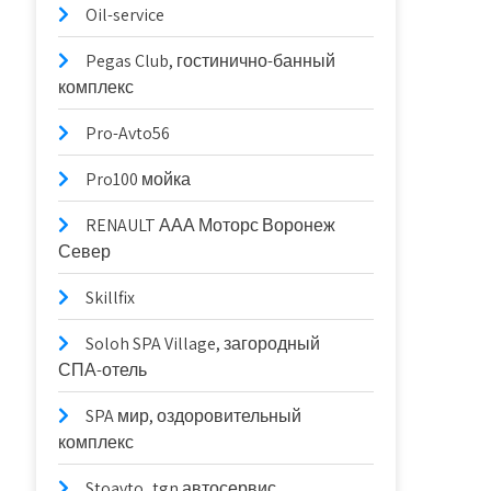
Oil-service
Pegas Club, гостинично-банный
комплекс
Pro-Avto56
Pro100 мойка
RENAULT ААА Моторс Воронеж
Север
Skillfix
Soloh SPA Village, загородный
СПА-отель
SPA мир, оздоровительный
комплекс
Stoavto_tgn автосервис