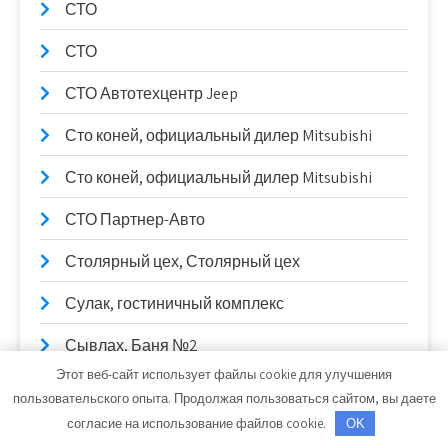
СТО
СТО
СТО Автотехцентр Jeep
Сто коней, официальный дилер Mitsubishi
Сто коней, официальный дилер Mitsubishi
СТО Партнер-Авто
Столярный цех, Столярный цех
Сулак, гостиничный комплекс
Сывлах, Баня №2
Этот веб-сайт использует файлы cookie для улучшения
Сывлах, Баня №2
пользовательского опыта. Продолжая пользоваться сайтом, вы даете
согласие на использование файлов cookie.
OK
Таганай, гостиница