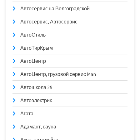
Автосервис на Волгоградской
Автосервис, Автосервис
АвтоСтиль
АвтоТирКрым
АвтоЦентр
АвтоЦентр, грузовой сервис Man
Автошкола 29
Автоэлектрик
Агата
Адамант, сауна
Аква, автомойка