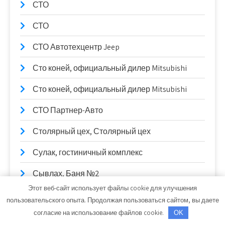
СТО
СТО
СТО Автотехцентр Jeep
Сто коней, официальный дилер Mitsubishi
Сто коней, официальный дилер Mitsubishi
СТО Партнер-Авто
Столярный цех, Столярный цех
Сулак, гостиничный комплекс
Сывлах, Баня №2
Этот веб-сайт использует файлы cookie для улучшения
Сывлах, Баня №2
пользовательского опыта. Продолжая пользоваться сайтом, вы даете
согласие на использование файлов cookie.
OK
Таганай, гостиница