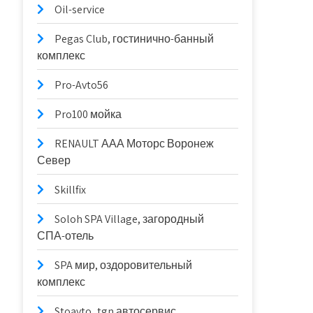
Oil-service
Pegas Club, гостинично-банный
комплекс
Pro-Avto56
Pro100 мойка
RENAULT ААА Моторс Воронеж
Север
Skillfix
Soloh SPA Village, загородный
СПА-отель
SPA мир, оздоровительный
комплекс
Stoavto_tgn автосервис