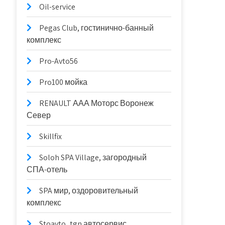
Oil-service
Pegas Club, гостинично-банный
комплекс
Pro-Avto56
Pro100 мойка
RENAULT ААА Моторс Воронеж
Север
Skillfix
Soloh SPA Village, загородный
СПА-отель
SPA мир, оздоровительный
комплекс
Stoavto_tgn автосервис