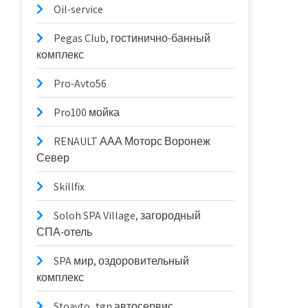
Oil-service
Pegas Club, гостинично-банный
комплекс
Pro-Avto56
Pro100 мойка
RENAULT ААА Моторс Воронеж
Север
Skillfix
Soloh SPA Village, загородный
СПА-отель
SPA мир, оздоровительный
комплекс
Stoavto_tgn автосервис