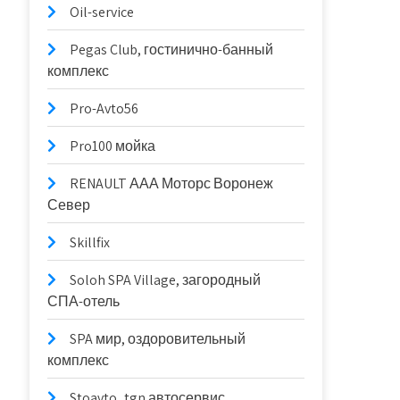
Oil-service
Pegas Club, гостинично-банный
комплекс
Pro-Avto56
Pro100 мойка
RENAULT ААА Моторс Воронеж
Север
Skillfix
Soloh SPA Village, загородный
СПА-отель
SPA мир, оздоровительный
комплекс
Stoavto_tgn автосервис