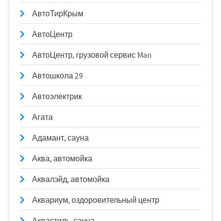
АвтоТирКрым
АвтоЦентр
АвтоЦентр, грузовой сервис Man
Автошкола 29
Автоэлектрик
Агата
Адамант, сауна
Аква, автомойка
Аквалэйд, автомойка
Аквариум, оздоровительный центр
Аквастиль, сауна