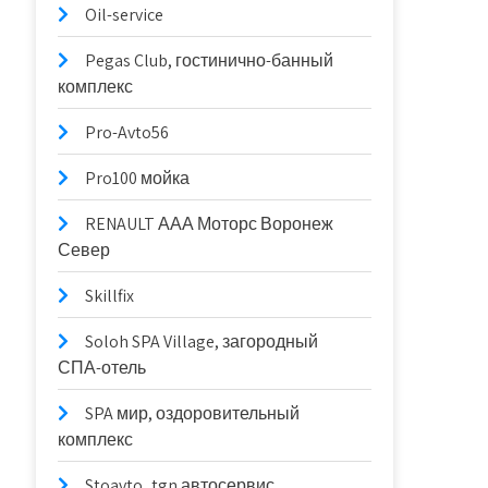
Oil-service
Pegas Club, гостинично-банный
комплекс
Pro-Avto56
Pro100 мойка
RENAULT ААА Моторс Воронеж
Север
Skillfix
Soloh SPA Village, загородный
СПА-отель
SPA мир, оздоровительный
комплекс
Stoavto_tgn автосервис