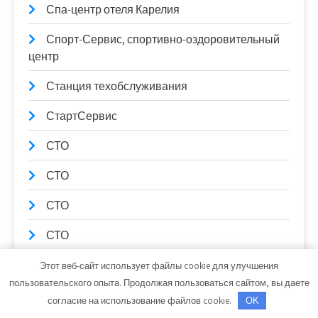
Спа-центр отеля Карелия
Спорт-Сервис, спортивно-оздоровительный
центр
Станция техобслуживания
СтартСервис
СТО
СТО
СТО
СТО
СТО Автотехцентр Jeep
Этот веб-сайт использует файлы cookie для улучшения
пользовательского опыта. Продолжая пользоваться сайтом, вы даете
Сто коней, официальный дилер Mitsubishi
согласие на использование файлов cookie.
OK