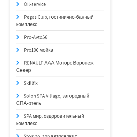
Oil-service
Pegas Club, гостинично-банный
комплекс
Pro-Avto56
Pro100 мойка
RENAULT ААА Моторс Воронеж
Север
Skillfix
Soloh SPA Village, загородный
СПА-отель
SPA мир, оздоровительный
комплекс
Stoavto_tgn автосервис