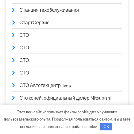
Станция техобслуживания
СтартСервис
СТО
СТО
СТО
СТО
СТО Автотехцентр Jeep
Сто коней, официальный дилер Mitsubishi
Сто коней, официальный дилер Mitsubishi
Этот веб-сайт использует файлы cookie для улучшения
пользовательского опыта. Продолжая пользоваться сайтом, вы даете
СТО Партнер-Авто
согласие на использование файлов cookie.
OK