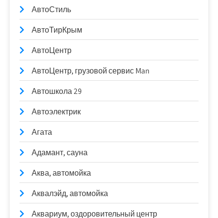
АвтоСтиль
АвтоТирКрым
АвтоЦентр
АвтоЦентр, грузовой сервис Man
Автошкола 29
Автоэлектрик
Агата
Адамант, сауна
Аква, автомойка
Аквалэйд, автомойка
Аквариум, оздоровительный центр