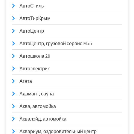
АвтоСтиль
АвтоТирКрым
АвтоЦентр
АвтоЦентр, грузовой сервис Man
Автошкола 29
Автоэлектрик
Агата
Адамант, сауна
Аква, автомойка
Аквалэйд, автомойка
Аквариум, оздоровительный центр