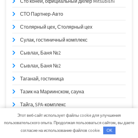
Сто коней, официальный дилер Mitsubishi
СТО Партнер-Авто
Столярный цех, Столярный цех
Сулак, гостиничный комплекс
Сывлах, Баня №2
Сывлах, Баня №2
Таганай, гостиница
Тазик на Мариинском, сауна
Тайга, SPA-комплекс
Этот веб-сайт использует файлы cookie для улучшения
Текстилёво
пользовательского опыта. Продолжая пользоваться сайтом, вы даете
Техник
согласие на использование файлов cookie.
OK