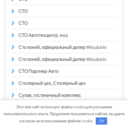
СТО
СТО
СТО Автотехцентр Jeep
Сто коней, официальный дилер Mitsubishi
Сто коней, официальный дилер Mitsubishi
СТО Партнер-Авто
Столярный цех, Столярный цех
Сулак, гостиничный комплекс
Сывлах, Баня №2
Этот веб-сайт использует файлы cookie для улучшения
пользовательского опыта. Продолжая пользоваться сайтом, вы даете
Сывлах, Баня №2
согласие на использование файлов cookie.
OK