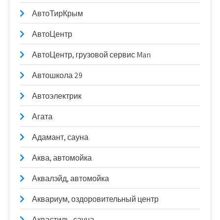
АвтоТирКрым
АвтоЦентр
АвтоЦентр, грузовой сервис Man
Автошкола 29
Автоэлектрик
Агата
Адамант, сауна
Аква, автомойка
Аквалэйд, автомойка
Аквариум, оздоровительный центр
Аквастиль, сауна