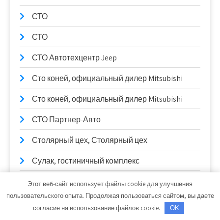
СТО
СТО
СТО Автотехцентр Jeep
Сто коней, официальный дилер Mitsubishi
Сто коней, официальный дилер Mitsubishi
СТО Партнер-Авто
Столярный цех, Столярный цех
Сулак, гостиничный комплекс
Сывлах, Баня №2
Этот веб-сайт использует файлы cookie для улучшения
пользовательского опыта. Продолжая пользоваться сайтом, вы даете
Сывлах, Баня №2
согласие на использование файлов cookie.
OK