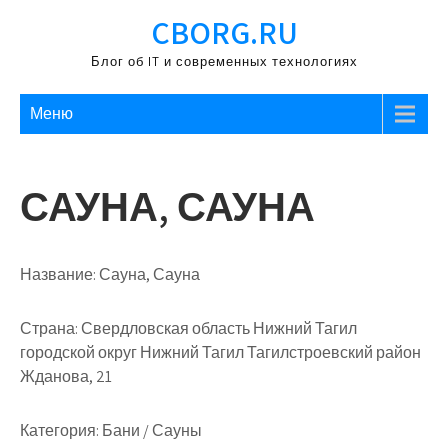
Перейти
CBORG.RU
к
содержимому
Блог об IT и современных технологиях
Меню
САУНА, САУНА
Название:
Сауна, Сауна
Страна:
Свердловская область Нижний Тагил
городской округ Нижний Тагил Тагилстроевский район
Жданова, 21
Категория:
Бани / Сауны