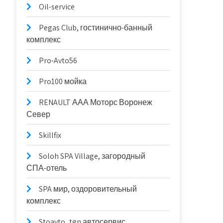
Oil-service
Pegas Club, гостинично-банный
комплекс
Pro-Avto56
Pro100 мойка
RENAULT ААА Моторс Воронеж
Север
Skillfix
Soloh SPA Village, загородный
СПА-отель
SPA мир, оздоровительный
комплекс
Stoavto_tgn автосервис