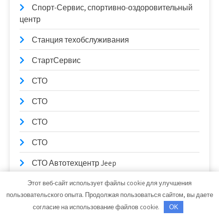
Спорт-Сервис, спортивно-оздоровительный
центр
Станция техобслуживания
СтартСервис
СТО
СТО
СТО
СТО
СТО Автотехцентр Jeep
Сто коней, официальный дилер Mitsubishi
Этот веб-сайт использует файлы cookie для улучшения
пользовательского опыта. Продолжая пользоваться сайтом, вы даете
Сто коней, официальный дилер Mitsubishi
согласие на использование файлов cookie.
OK