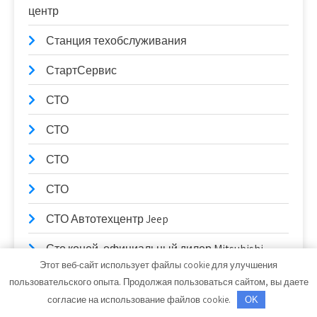
центр
Станция техобслуживания
СтартСервис
СТО
СТО
СТО
СТО
СТО Автотехцентр Jeep
Сто коней, официальный дилер Mitsubishi
Этот веб-сайт использует файлы cookie для улучшения
Сто коней, официальный дилер Mitsubishi
пользовательского опыта. Продолжая пользоваться сайтом, вы даете
согласие на использование файлов cookie.
OK
СТО Партнер-Авто