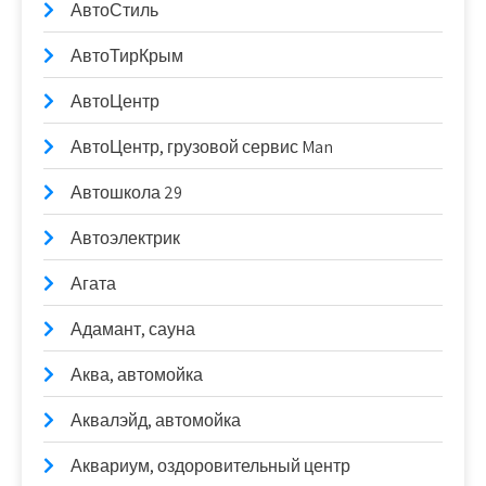
АвтоСтиль
АвтоТирКрым
АвтоЦентр
АвтоЦентр, грузовой сервис Man
Автошкола 29
Автоэлектрик
Агата
Адамант, сауна
Аква, автомойка
Аквалэйд, автомойка
Аквариум, оздоровительный центр