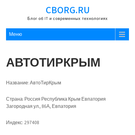
Перейти
CBORG.RU
к
содержимому
Блог об IT и современных технологиях
Меню
АВТОТИРКРЫМ
Название:
АвтоТирКрым
Страна:
Россия Республика Крым Евпатория
Загородная ул., 86А, Евпатория
Индекс:
297408