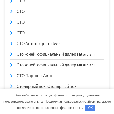
СТО
СТО
СТО
СТО
СТО Автотехцентр Jeep
Сто коней, официальный дилер Mitsubishi
Сто коней, официальный дилер Mitsubishi
СТО Партнер-Авто
Столярный цех, Столярный цех
Этот веб-сайт использует файлы cookie для улучшения
Сулак, гостиничный комплекс
пользовательского опыта. Продолжая пользоваться сайтом, вы даете
Сывлах, Баня №2
согласие на использование файлов cookie.
OK