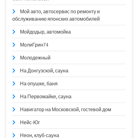
Мой авто, автосервис по ремонту и
обслуживанию японских автомобилей
Мойдодыр, автомойка
МолиГрин74
Молодежный
На Донгузской, сауна
На опушке, баня
На Первомайке, сауна
Навигатор на Московской, гостевой дом
Нейс-Юг
Неон, клуб-сауна