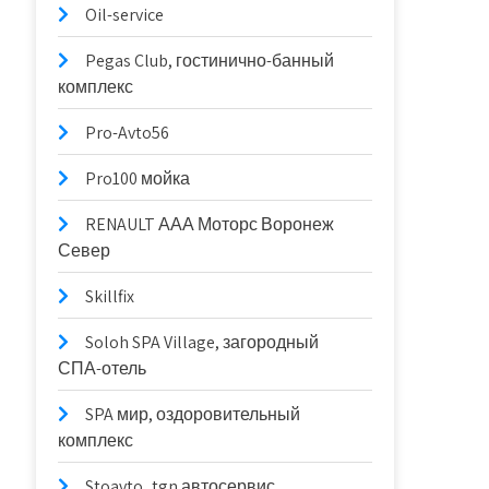
Oil-service
Pegas Club, гостинично-банный
комплекс
Pro-Avto56
Pro100 мойка
RENAULT ААА Моторс Воронеж
Север
Skillfix
Soloh SPA Village, загородный
СПА-отель
SPA мир, оздоровительный
комплекс
Stoavto_tgn автосервис