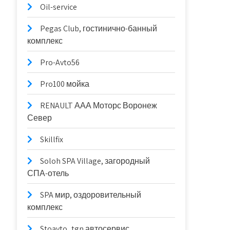
Oil-service
Pegas Club, гостинично-банный
комплекс
Pro-Avto56
Pro100 мойка
RENAULT ААА Моторс Воронеж
Север
Skillfix
Soloh SPA Village, загородный
СПА-отель
SPA мир, оздоровительный
комплекс
Stoavto_tgn автосервис