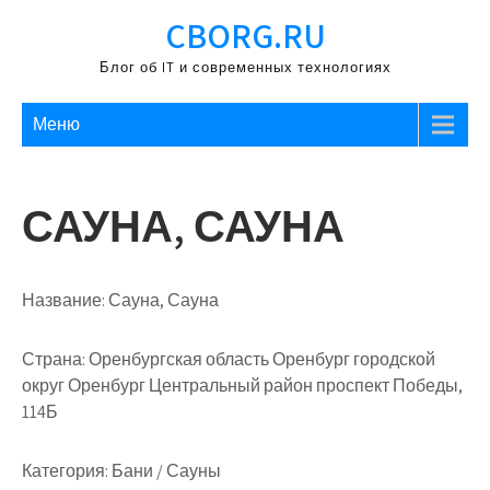
Перейти
CBORG.RU
к
содержимому
Блог об IT и современных технологиях
Меню
САУНА, САУНА
Название:
Сауна, Сауна
Страна:
Оренбургская область Оренбург городской
округ Оренбург Центральный район проспект Победы,
114Б
Категория:
Бани / Сауны