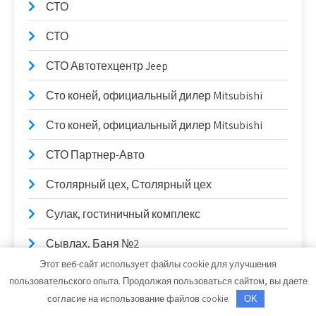
СТО
СТО
СТО Автотехцентр Jeep
Сто коней, официальный дилер Mitsubishi
Сто коней, официальный дилер Mitsubishi
СТО Партнер-Авто
Столярный цех, Столярный цех
Сулак, гостиничный комплекс
Сывлах, Баня №2
Этот веб-сайт использует файлы cookie для улучшения
Сывлах, Баня №2
пользовательского опыта. Продолжая пользоваться сайтом, вы даете
согласие на использование файлов cookie.
OK
Таганай, гостиница