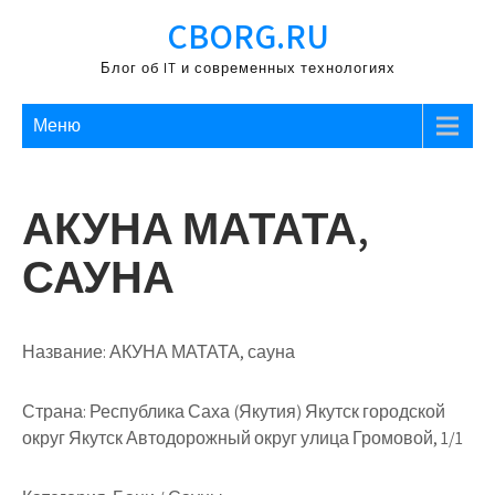
Перейти
CBORG.RU
к
содержимому
Блог об IT и современных технологиях
Меню
АКУНА МАТАТА,
САУНА
Название:
АКУНА МАТАТА, сауна
Страна:
Республика Саха (Якутия) Якутск городской
округ Якутск Автодорожный округ улица Громовой, 1/1