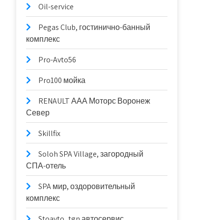
Oil-service
Pegas Club, гостинично-банный
комплекс
Pro-Avto56
Pro100 мойка
RENAULT ААА Моторс Воронеж
Север
Skillfix
Soloh SPA Village, загородный
СПА-отель
SPA мир, оздоровительный
комплекс
Stoavto_tgn автосервис