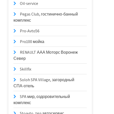
Oil-service
Pegas Club, гостинично-банный
комплекс
Pro-Avto56
Pro100 мойка
RENAULT ААА Моторс Воронеж
Север
Skillfix
Soloh SPA Village, загородный
СПА-отель
SPA мир, оздоровительный
комплекс
Stoavto_tgn автосервис