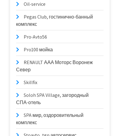
Oil-service
Pegas Club, гостинично-банный
комплекс
Pro-Avto56
Pro100 мойка
RENAULT ААА Моторс Воронеж
Север
Skillfix
Soloh SPA Village, загородный
СПА-отель
SPA мир, оздоровительный
комплекс
Stoavto_tgn автосервис