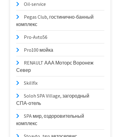
Oil-service
Pegas Club, гостинично-банный
комплекс
Pro-Avto56
Pro100 мойка
RENAULT ААА Моторс Воронеж
Север
Skillfix
Soloh SPA Village, загородный
СПА-отель
SPA мир, оздоровительный
комплекс
Stoavto_tgn автосервис