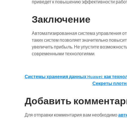
приведет к повышению эффективности работ
Заключение
Автоматизированная система управления от
таких систем позволяет значительно повысит
увеличить прибыль. Не упустите возможност
современными технологиями.
Навигация
Системы хранения данных Huawei: как техн
Секреты плотно
по
записям
Добавить комментар
Для отправки комментария вам необходимо
авт