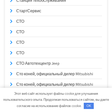
Станция техобслуживания
СтартСервис
СТО
СТО
СТО
СТО
СТО Автотехцентр Jeep
Сто коней, официальный дилер Mitsubishi
Сто коней, официальный дилер Mitsubishi
Этот веб-сайт использует файлы cookie для улучшения
СТО Партнер-Авто
пользовательского опыта. Продолжая пользоваться сайтом, вы даете
Столярный цех, Столярный цех
согласие на использование файлов cookie.
OK