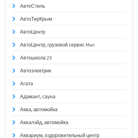
АвтоСтиль
АвтоТирКрым
АвтоЦентр
АвтоЦентр, грузовой сервис Man
Автошкола 29
Автоэлектрик
Агата
Адамант, сауна
Аква, автомойка
Аквалэйд, автомойка
Аквариум, оздоровительный центр