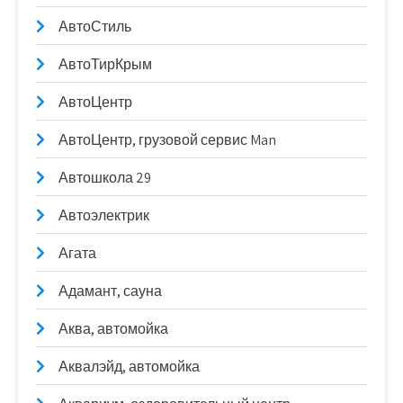
АвтоСтиль
АвтоТирКрым
АвтоЦентр
АвтоЦентр, грузовой сервис Man
Автошкола 29
Автоэлектрик
Агата
Адамант, сауна
Аква, автомойка
Аквалэйд, автомойка