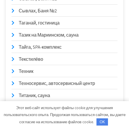
Сывлах, Баня №2
Таганай, гостиница
Тазик на Мариинском, сауна
Тайга, SPA-комплекс
Текстилёво
Техник
Техносервис, автосервисный центр
Титаник, сауна
Тихая бухта, сауна
Этот веб-сайт использует файлы cookie для улучшения
пользовательского опыта. Продолжая пользоваться сайтом, вы даете
Тихий двор, баня
согласие на использование файлов cookie.
OK