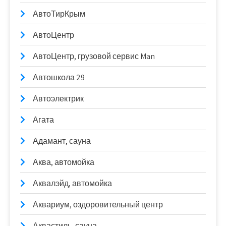
АвтоТирКрым
АвтоЦентр
АвтоЦентр, грузовой сервис Man
Автошкола 29
Автоэлектрик
Агата
Адамант, сауна
Аква, автомойка
Аквалэйд, автомойка
Аквариум, оздоровительный центр
Аквастиль, сауна