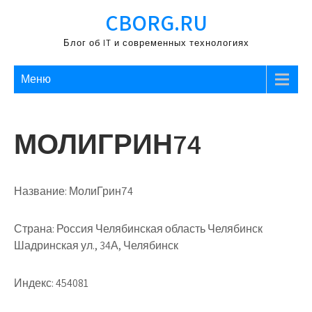
Перейти
CBORG.RU
к
содержимому
Блог об IT и современных технологиях
Меню
МОЛИГРИН74
Название:
МолиГрин74
Страна:
Россия Челябинская область Челябинск
Шадринская ул., 34А, Челябинск
Индекс:
454081