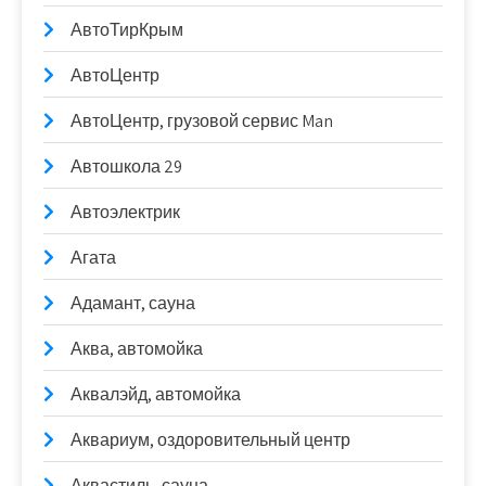
АвтоТирКрым
АвтоЦентр
АвтоЦентр, грузовой сервис Man
Автошкола 29
Автоэлектрик
Агата
Адамант, сауна
Аква, автомойка
Аквалэйд, автомойка
Аквариум, оздоровительный центр
Аквастиль, сауна