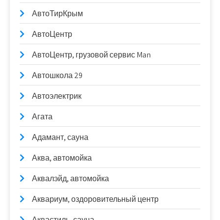
АвтоТирКрым
АвтоЦентр
АвтоЦентр, грузовой сервис Man
Автошкола 29
Автоэлектрик
Агата
Адамант, сауна
Аква, автомойка
Аквалэйд, автомойка
Аквариум, оздоровительный центр
Аквастиль, сауна