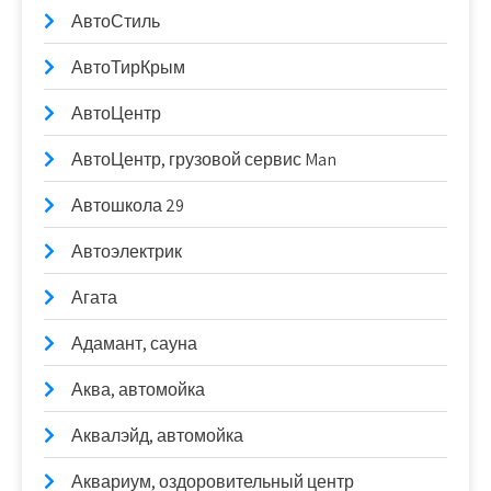
АвтоСтиль
АвтоТирКрым
АвтоЦентр
АвтоЦентр, грузовой сервис Man
Автошкола 29
Автоэлектрик
Агата
Адамант, сауна
Аква, автомойка
Аквалэйд, автомойка
Аквариум, оздоровительный центр