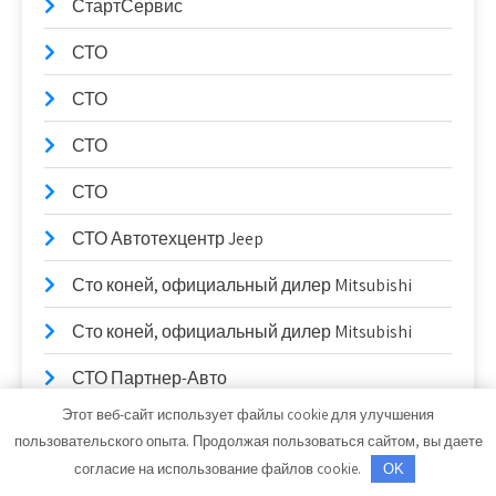
СтартСервис
СТО
СТО
СТО
СТО
СТО Автотехцентр Jeep
Сто коней, официальный дилер Mitsubishi
Сто коней, официальный дилер Mitsubishi
СТО Партнер-Авто
Этот веб-сайт использует файлы cookie для улучшения
Столярный цех, Столярный цех
пользовательского опыта. Продолжая пользоваться сайтом, вы даете
согласие на использование файлов cookie.
Сулак, гостиничный комплекс
OK