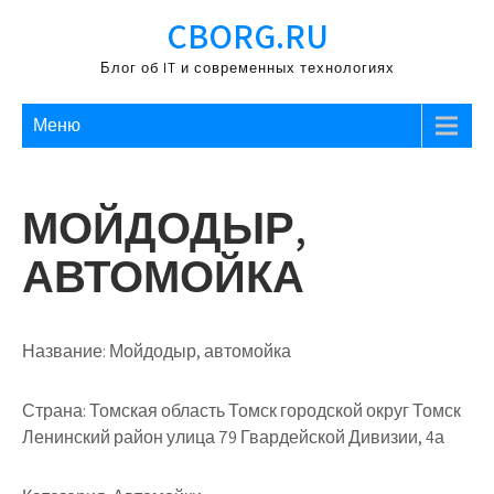
Перейти
CBORG.RU
к
содержимому
Блог об IT и современных технологиях
Меню
МОЙДОДЫР,
АВТОМОЙКА
Название:
Мойдодыр, автомойка
Страна:
Томская область Томск городской округ Томск
Ленинский район улица 79 Гвардейской Дивизии, 4а