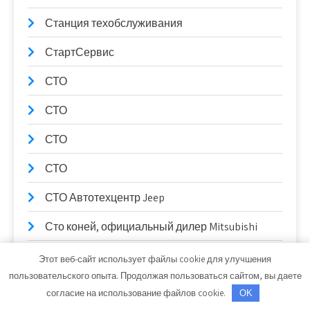
Станция техобслуживания
СтартСервис
СТО
СТО
СТО
СТО
СТО Автотехцентр Jeep
Сто коней, официальный дилер Mitsubishi
Сто коней, официальный дилер Mitsubishi
Этот веб-сайт использует файлы cookie для улучшения
пользовательского опыта. Продолжая пользоваться сайтом, вы даете
СТО Партнер-Авто
согласие на использование файлов cookie.
OK