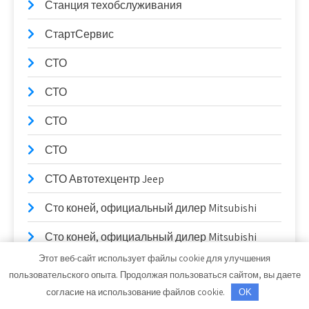
Станция техобслуживания
СтартСервис
СТО
СТО
СТО
СТО
СТО Автотехцентр Jeep
Сто коней, официальный дилер Mitsubishi
Сто коней, официальный дилер Mitsubishi
Этот веб-сайт использует файлы cookie для улучшения
СТО Партнер-Авто
пользовательского опыта. Продолжая пользоваться сайтом, вы даете
согласие на использование файлов cookie.
OK
Столярный цех, Столярный цех