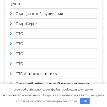
центр
Станция техобслуживания
СтартСервис
СТО
СТО
СТО
СТО
СТО Автотехцентр Jeep
Сто коней, официальный дилер Mitsubishi
Этот веб-сайт использует файлы cookie для улучшения
Сто коней, официальный дилер Mitsubishi
пользовательского опыта. Продолжая пользоваться сайтом, вы даете
согласие на использование файлов cookie.
OK
СТО Партнер-Авто