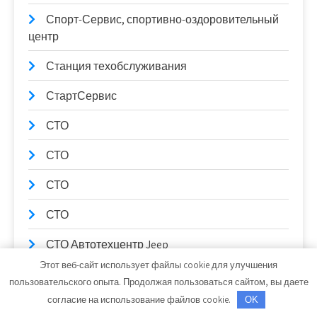
Спорт-Сервис, спортивно-оздоровительный
центр
Станция техобслуживания
СтартСервис
СТО
СТО
СТО
СТО
СТО Автотехцентр Jeep
Этот веб-сайт использует файлы cookie для улучшения
Сто коней, официальный дилер Mitsubishi
пользовательского опыта. Продолжая пользоваться сайтом, вы даете
согласие на использование файлов cookie.
OK
Сто коней, официальный дилер Mitsubishi