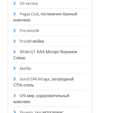
Oil-service
Pegas Club, гостинично-банный
комплекс
Pro-Avto56
Pro100 мойка
RENAULT ААА Моторс Воронеж
Север
Skillfix
Soloh SPA Village, загородный
СПА-отель
SPA мир, оздоровительный
комплекс
Stoavto_tgn автосервис