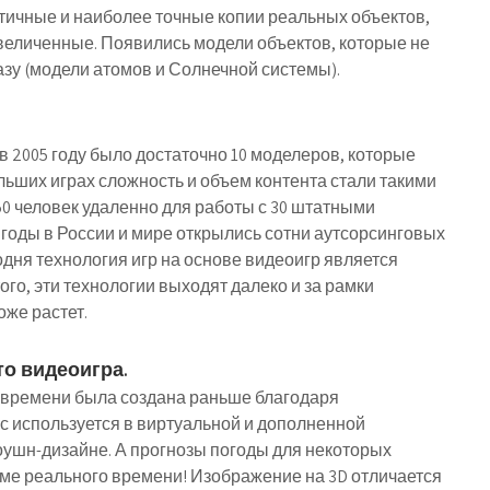
ичные и наиболее точные копии реальных объектов,
еличенные. Появились модели объектов, которые не
зу (модели атомов и Солнечной системы).
 в 2005 году было достаточно 10 моделеров, которые
ольших играх сложность и объем контента стали такими
0 человек удаленно для работы с 30 штатными
годы в России и мире открылись сотни аутсорсинговых
одня технология игр на основе видеоигр является
го, эти технологии выходят далеко и за рамки
оже растет.
то видеоигра.
 времени была создана раньше благодаря
с используется в виртуальной и дополненной
оушн-дизайне. А прогнозы погоды для некоторых
ме реального времени! Изображение на 3D отличается