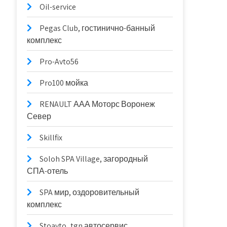
Oil-service
Pegas Club, гостинично-банный
комплекс
Pro-Avto56
Pro100 мойка
RENAULT ААА Моторс Воронеж
Север
Skillfix
Soloh SPA Village, загородный
СПА-отель
SPA мир, оздоровительный
комплекс
Stoavto_tgn автосервис