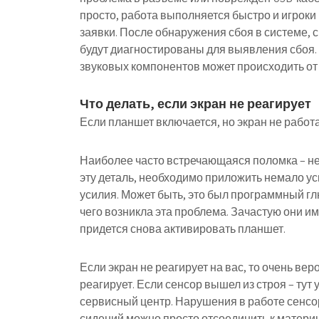
просто, работа выполняется быстро и игроки 
заявки. После обнаружения сбоя в системе, 
будут диагностированы для выявления сбоя. 
звуковых компонентов может происходить от
Что делать, если экран не реагирует
Если планшет включается, но экран не работа
Наиболее часто встречающаяся поломка – не
эту деталь, необходимо приложить немало уси
усилия. Может быть, это был программный гл
чего возникла эта проблема. Зачастую они 
придется снова активировать планшет.
Если экран не реагирует на вас, то очень вер
реагирует. Если сенсор вышел из строя – тут
сервисный центр. Нарушения в работе сенсо
сидений можно просто отсоединить к материн