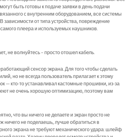
могут быть готовы к подаче заявки в день подачи
связанного с внутренним оборудованием, все системы
В зависимости от типа устройства, повреждение
 самого плеера и используемых наушников.
ет, не волнуйтесь – просто отошел кабель.
работающий сенсор экрана. Для того чтобы сделать
лий, но не всегда пользователь прилагает к этому
юк — кто-то устанавливал кастомные прошивки, из-за
имеют не очень хорошую оптимизацию, поэтому вам
оятно, что вы ничего не делаете и экран просто не
 уж ничего не поделаешь, лучше обратиться в
рного экрана не требуют механического удара: шлейф
ской плате. Хозяин проведет осмотр устройства и