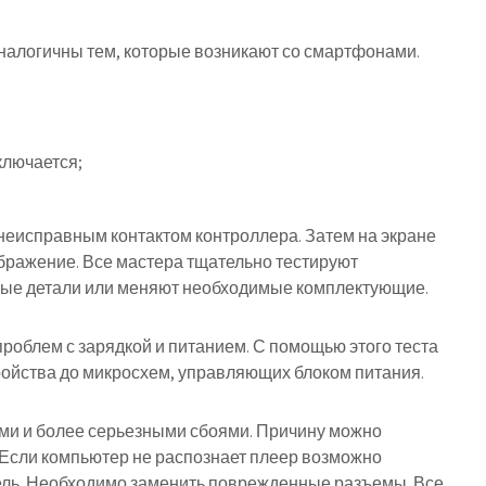
налогичны тем, которые возникают со смартфонами.
ключается;
неисправным контактом контроллера. Затем на экране
ображение. Все мастера тщательно тестируют
ные детали или меняют необходимые комплектующие.
проблем с зарядкой и питанием. С помощью этого теста
ройства до микросхем, управляющих блоком питания.
и и более серьезными сбоями. Причину можно
. Если компьютер не распознает плеер возможно
ель. Необходимо заменить поврежденные разъемы. Все