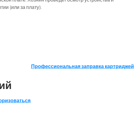
ии (или за плату).
Профессиональная заправка картриджей
ий
оризоваться
.