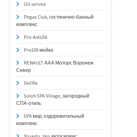
Oil-service
Pegas Club, гостинично-банный
комплекс
Pro-Avto56
Pro100 мойка
RENAULT ААА Моторс Воронеж
Север
Skillfix
Soloh SPA Village, загородный
СПА-отель
SPA мир, оздоровительный
комплекс
Stoavto_tgn автосервис