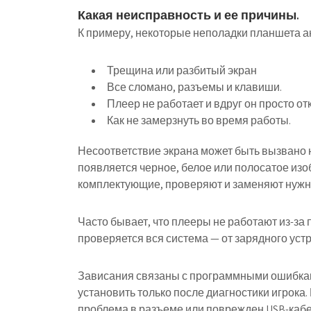
Какая неисправность и ее причины.
К примеру, некоторые неполадки планшета а
Трещина или разбитый экран
Все сломано, разъемы и клавиши.
Плеер не работает и вдруг он просто от
Как не замерзнуть во время работы.
Несоответствие экрана может быть вызвано 
появляется черное, белое или полосатое из
комплектующие, проверяют и заменяют нуж
Часто бывает, что плееры не работают из-за 
проверяется вся система — от зарядного уст
Зависания связаны с программными ошибкам
установить только после диагностики игрока
проблема в разъеме или поврежден USB-каб