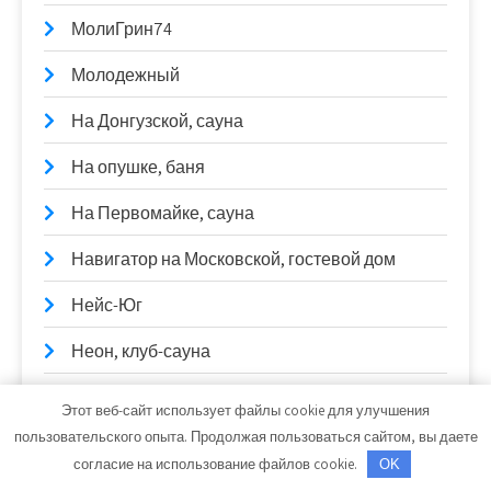
МолиГрин74
Молодежный
На Донгузской, сауна
На опушке, баня
На Первомайке, сауна
Навигатор на Московской, гостевой дом
Нейс-Юг
Неон, клуб-сауна
Нефтяник, автосервисный комплекс
Этот веб-сайт использует файлы cookie для улучшения
пользовательского опыта. Продолжая пользоваться сайтом, вы даете
Ниагара, автомойка
согласие на использование файлов cookie.
OK
Новоcкан, официальный дилер Dongfeng,