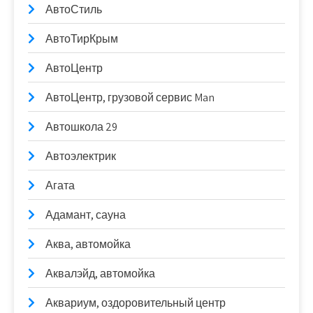
АвтоСтиль
АвтоТирКрым
АвтоЦентр
АвтоЦентр, грузовой сервис Man
Автошкола 29
Автоэлектрик
Агата
Адамант, сауна
Аква, автомойка
Аквалэйд, автомойка
Аквариум, оздоровительный центр