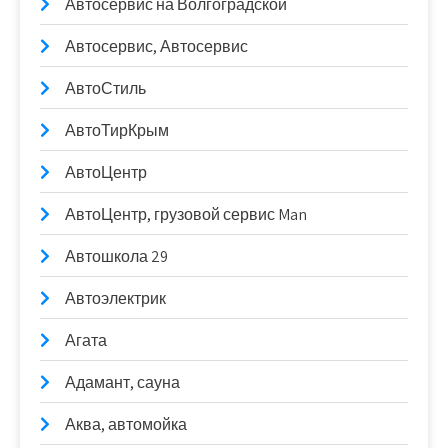
Автосервис на Волгоградской
Автосервис, Автосервис
АвтоСтиль
АвтоТирКрым
АвтоЦентр
АвтоЦентр, грузовой сервис Man
Автошкола 29
Автоэлектрик
Агата
Адамант, сауна
Аква, автомойка